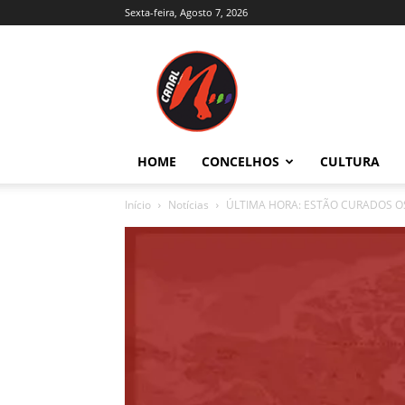
Sexta-feira, Agosto 7, 2026
Canal
N
–
Notícias
–
Trás-
HOME
CONCELHOS
CULTURA
os-
Montes
Início
Notícias
ÚLTIMA HORA: ESTÃO CURADOS OS
e
Alto
Douro