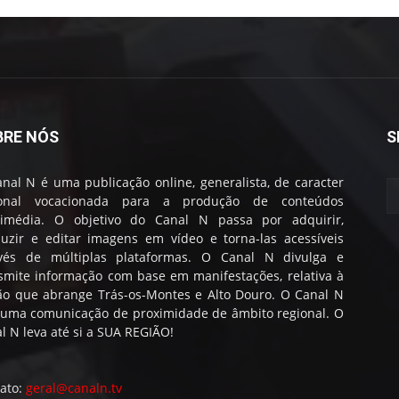
BRE NÓS
S
nal N é uma publicação online, generalista, de caracter
ional vocacionada para a produção de conteúdos
timédia. O objetivo do Canal N passa por adquirir,
uzir e editar imagens em vídeo e torna-las acessíveis
avés de múltiplas plataformas. O Canal N divulga e
smite informação com base em manifestações, relativa à
ão que abrange Trás-os-Montes e Alto Douro. O Canal N
 uma comunicação de proximidade de âmbito regional. O
l N leva até si a SUA REGIÃO!
ato:
geral@canaln.tv