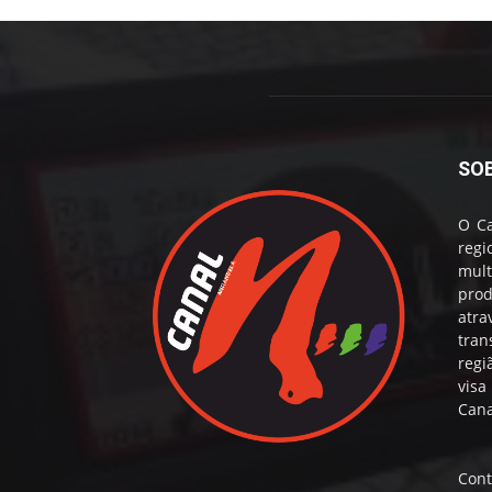
SO
O Ca
reg
mul
prod
atr
tran
regi
visa
Cana
Cont