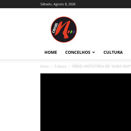
Sábado, Agosto 8, 2026
Canal
N
–
Notícias
–
Trás-
HOME
CONCELHOS
CULTURA
os-
Montes
Início
Cultura
VÍDEO: ANTESTREIA DE “ALMA VIV
e
Alto
Douro