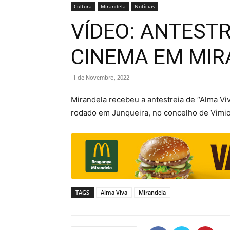
Cultura
Mirandela
Notícias
VÍDEO: ANTESTR
CINEMA EM MI
1 de Novembro, 2022
Mirandela recebeu a antestreia de “Alma Viva
rodado em Junqueira, no concelho de Vimio
TAGS
Alma Viva
Mirandela