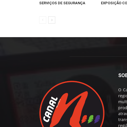
SERVIÇOS DE SEGURANÇA
EXPOSIÇÃO CO
SO
O Ca
reg
mul
prod
atr
tran
regi