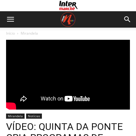
Início
Mirandela
Mirandela
Notícias
VÍDEO: QUINTA DA PONTE