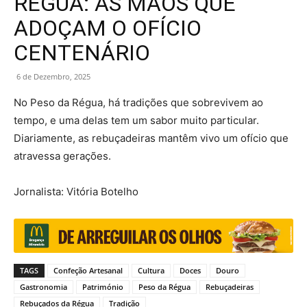
RÉGUA: AS MÃOS QUE
ADOÇAM O OFÍCIO
CENTENÁRIO
6 de Dezembro, 2025
No Peso da Régua, há tradições que sobrevivem ao
tempo, e uma delas tem um sabor muito particular.
Diariamente, as rebuçadeiras mantêm vivo um ofício que
atravessa gerações.
Jornalista: Vitória Botelho
TAGS
Confeção Artesanal
Cultura
Doces
Douro
Gastronomia
Património
Peso da Régua
Rebuçadeiras
Rebuçados da Régua
Tradição