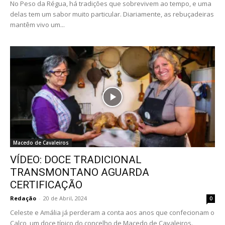
No Peso da Régua, há tradições que sobrevivem ao tempo, e uma
delas tem um sabor muito particular. Diariamente, as rebuçadeiras
mantêm vivo um...
Macedo de Cavaleiros
VÍDEO: DOCE TRADICIONAL
TRANSMONTANO AGUARDA
CERTIFICAÇÃO
Redação
-
20 de Abril, 2024
0
Celeste e Amália já perderam a conta aos anos que confecionam o
Calço, um doce típico do concelho de Macedo de Cavaleiros.