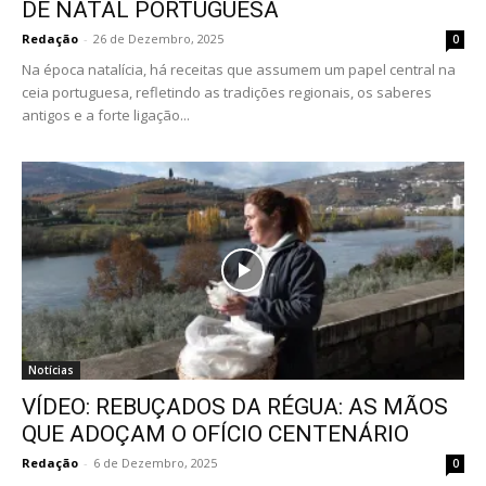
DE NATAL PORTUGUESA
Redação
-
26 de Dezembro, 2025
0
Na época natalícia, há receitas que assumem um papel central na
ceia portuguesa, refletindo as tradições regionais, os saberes
antigos e a forte ligação...
Notícias
VÍDEO: REBUÇADOS DA RÉGUA: AS MÃOS
QUE ADOÇAM O OFÍCIO CENTENÁRIO
Redação
-
6 de Dezembro, 2025
0