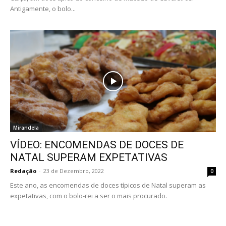
Antigamente, o bolo...
Mirandela
VÍDEO: ENCOMENDAS DE DOCES DE
NATAL SUPERAM EXPETATIVAS
Redação
-
23 de Dezembro, 2022
0
Este ano, as encomendas de doces típicos de Natal superam as
expetativas, com o bolo-rei a ser o mais procurado.