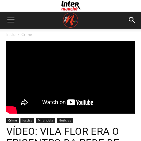
Início
Crime
Crime
Justiça
Mirandela
Notícias
VÍDEO: VILA FLOR ERA O