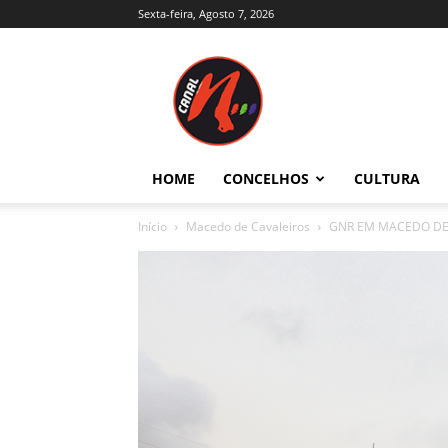
Sexta-feira, Agosto 7, 2026
Canal
N
–
Notícias
–
Trás-
HOME
CONCELHOS
CULTURA
os-
Montes
Início
Macedo de Cavaleiros
GNR EM MACEDO DE
e
Alto
Douro