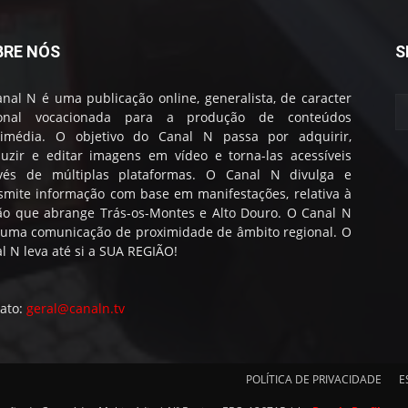
BRE NÓS
S
nal N é uma publicação online, generalista, de caracter
ional vocacionada para a produção de conteúdos
timédia. O objetivo do Canal N passa por adquirir,
uzir e editar imagens em vídeo e torna-las acessíveis
avés de múltiplas plataformas. O Canal N divulga e
smite informação com base em manifestações, relativa à
ão que abrange Trás-os-Montes e Alto Douro. O Canal N
 uma comunicação de proximidade de âmbito regional. O
l N leva até si a SUA REGIÃO!
ato:
geral@canaln.tv
POLÍTICA DE PRIVACIDADE
E