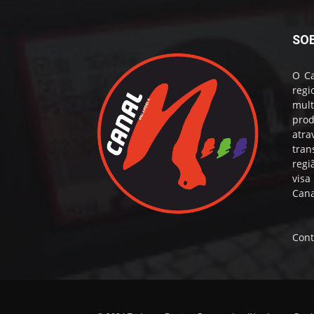
SO
O Ca
reg
mul
prod
atr
tran
regi
visa
Cana
Cont