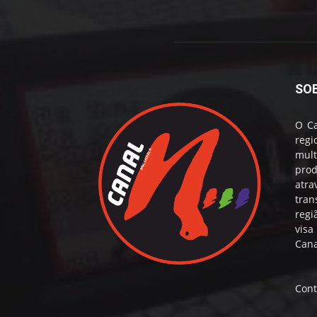
SO
O Ca
reg
mul
prod
atr
tran
regi
visa
Cana
Cont