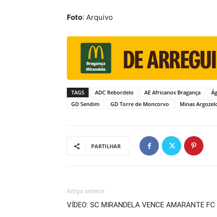
Foto
: Arquivo
TAGS
ADC Rebordelo
AE Africanos Bragança
Ág
GD Sendim
GD Torre de Moncorvo
Minas Argozel
PARTILHAR
Artigo anterior
VÍDEO: SC MIRANDELA VENCE AMARANTE FC 