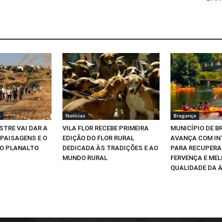
o
Notícias
Bragança
STRE VAI DAR A
VILA FLOR RECEBE PRIMEIRA
MUNICÍPIO DE 
PAISAGENS E O
EDIÇÃO DO FLOR RURAL
AVANÇA COM IN
DO PLANALTO
DEDICADA ÀS TRADIÇÕES E AO
PARA RECUPERAR
MUNDO RURAL
FERVENÇA E ME
QUALIDADE DA 