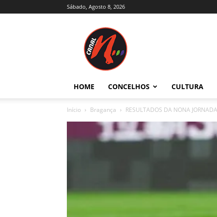
Sábado, Agosto 8, 2026
Canal
N
–
Notícias
–
Trás-
HOME
CONCELHOS
CULTURA
os-
Montes
Início
Bragança
RESULTADOS DA NONA JORNADA 
e
Alto
Douro