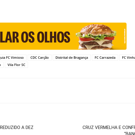
uia FC Vimioso
CDC Carção
Distrital de Bragança
FC Carrazeda
FC Vinh
o
Vila Flor SC
REDUZIDO A DEZ
CRUZ VERMELHA E CONF
“BAN