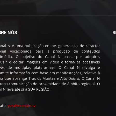
BRE NÓS
S
nal N é uma publicação online, generalista, de caracter
ional vocacionada para a produção de conteúdos
timédia. O objetivo do Canal N passa por adquirir,
uzir e editar imagens em vídeo e torna-las acessíveis
avés de múltiplas plataformas. O Canal N divulga e
smite informação com base em manifestações, relativa à
ão que abrange Trás-os-Montes e Alto Douro. O Canal N
 uma comunicação de proximidade de âmbito regional. O
l N leva até si a SUA REGIÃO!
ato:
geral@canaln.tv