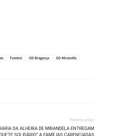
ais
Futebol
GD Bragança
GD Mirandês
Próximo artigo
RARIA DA ALHEIRA DE MIRANDELA ENTREGAM
QUETE SOLIDÁRIO” A FAMÍLIAS CARENCIADAS