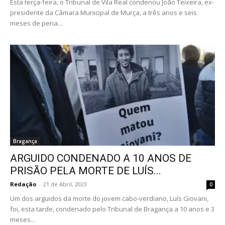
Esta terça-feira, o Tribunal de Vila Real condenou João Teixeira, ex-
presidente da Câmara Municipal de Murça, a três anos e seis
meses de pena...
Bragança
ARGUIDO CONDENADO A 10 ANOS DE
PRISÃO PELA MORTE DE LUÍS...
Redação
-
21 de Abril, 2023
0
Um dos arguidos da morte do jovem cabo-verdiano, Luís Giovani,
foi, esta tarde, condenado pelo Tribunal de Bragança a 10 anos e 3
meses...