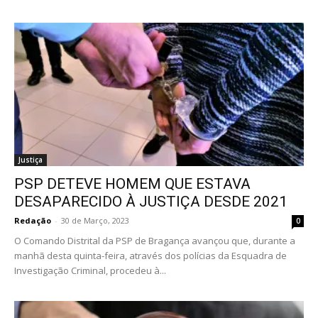
Justiça
PSP DETEVE HOMEM QUE ESTAVA
DESAPARECIDO À JUSTIÇA DESDE 2021
Redação
-
30 de Março, 2023
0
O Comando Distrital da PSP de Bragança avançou que, durante a
manhã desta quinta-feira, através dos polícias da Esquadra de
Investigação Criminal, procedeu à...