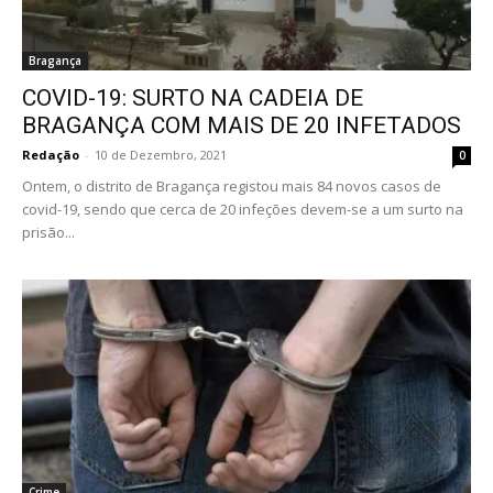
Bragança
COVID-19: SURTO NA CADEIA DE
BRAGANÇA COM MAIS DE 20 INFETADOS
Redação
-
10 de Dezembro, 2021
0
Ontem, o distrito de Bragança registou mais 84 novos casos de
covid-19, sendo que cerca de 20 infeções devem-se a um surto na
prisão...
Crime