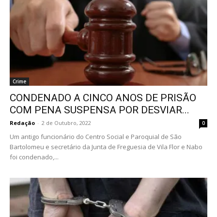
Crime
CONDENADO A CINCO ANOS DE PRISÃO
COM PENA SUSPENSA POR DESVIAR...
Redação
-
2 de Outubro, 2022
0
Um antigo funcionário do Centro Social e Paroquial de São
Bartolomeu e secretário da Junta de Freguesia de Vila Flor e Nabo
foi condenado,...