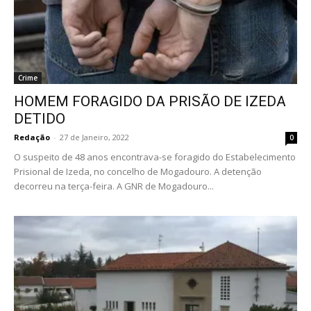
Crime
HOMEM FORAGIDO DA PRISÃO DE IZEDA
DETIDO
Redação
-
27 de Janeiro, 2022
0
O suspeito de 48 anos encontrava-se foragido do Estabelecimento
Prisional de Izeda, no concelho de Mogadouro. A detenção
decorreu na terça-feira. A GNR de Mogadouro...