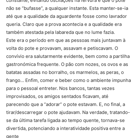
constante, evitando oscilações na fervura e que o pote
não se “bufasse”, a qualquer instante. Esta manter-se-ia
até que a qualidade da aguardente fosse como lavrador
queria. Claro que a prova acontecia e a qualidade era
também atestada pela labareda que no lume fazia.
Este era o período em que as pessoas mais juntavam à
volta do pote e provavam, assavam e petiscavam. O
convívio era salutarmente evidente, bem como a partilha
gastronómica frequente. O pão com nozes, os ovos e as
batatas assadas no borralho, os marmelos, as peras, o
frango… Enfim, comer e beber como o ambiente impunha
para o pessoal entreter. Nos bancos, tantas vezes
improvisados, os amigos sentados ficavam, até
parecendo que a “adorar” o pote estavam. E, no final, a
tirar/descarregar o pote ajudavam. Na verdade, tratando-
se da última tarefa ligada ao tempo quente, tornava-se
divertida, potenciando a interatividade positiva entre a
gente